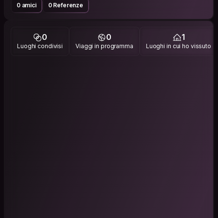
0 amici
0 Referenze
0
0
1
Luoghi condivisi
Viaggi in programma
Luoghi in cui ho vissuto