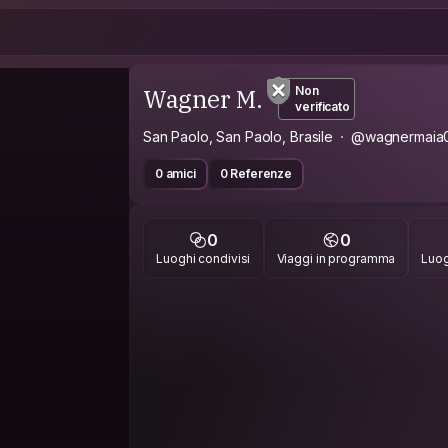
Wagner M.
Non
verificato
San Paolo, San Paolo, Brasile
@wagnermaia
0 amici
0 Referenze
0
0
Luoghi condivisi
Viaggi in programma
Luog