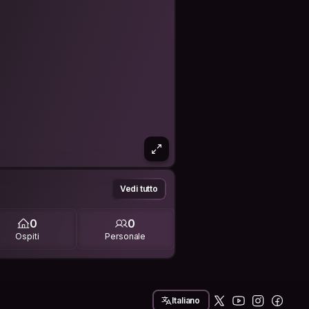
Vedi tutto
0
0
Ospiti
Personale
Italiano