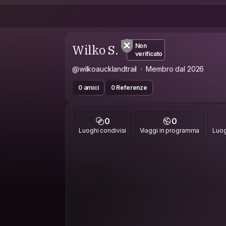
Wilko S.
Non
verificato
@wilkoaucklandtrail
Membro dal 2026
0 amici
0 Referenze
0
0
Luoghi condivisi
Viaggi in programma
Luog