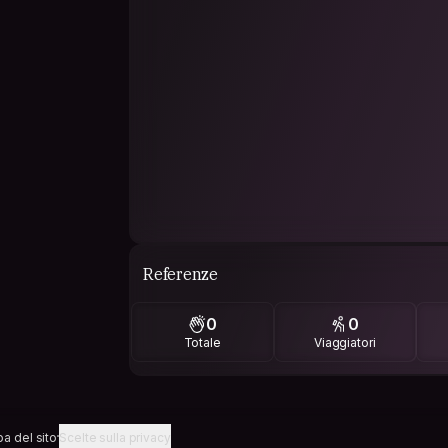
Referenze
0
0
Totale
Viaggiatori
a del sito
Scelte sulla privacy