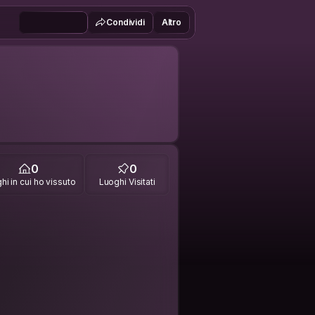
Condividi
Altro
0
0
hi in cui ho vissuto
Luoghi Visitati