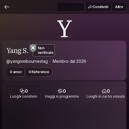
Condividi
Altro
Y
Yang S.
Non
verificato
@yangmelbournestag
Membro dal 2026
0 amici
0 Referenze
0
0
0
Luoghi condivisi
Viaggi in programma
Luoghi in cui ho vissuto