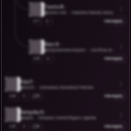
Tuertu M.
@tuertu-muli
Hrabstwo Nairobi, Kenia
1
Udostępnij
Mary B.
@marywarsawcompass
Usa River, Arus
ha, Tanzania
0
Udostępnij
Faiz P.
@fezi22
Islamabad, Islamabad, Pakistan
0
0
Udostępnij
Bategeka R.
@raphy
Kampala, Central Region, Uganda
0
0
Udostępnij