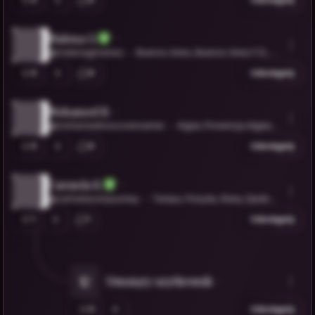
Malena G.
@malenagimenez
Buenos Aires, Buenos Aires F.D., Ar
gentina
0
0
Udostępnij
Mohamed B.
@mohamedmoscowroamer
Algier, Prowincja Algier, A
lgieria
0
0
Udostępnij
Carmela K.
@carmelaoslojourney
Tampa, Floryda, Stany Zjednoc
zone
1
1
Udostępnij
U
Usunięty użytkownik
0
Udostępnij