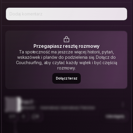
Dodaj komentarz
Przegapiasz resztę rozmowy
Ta społeczność ma jeszcze więcej historii, pytań,
wskazówek i planów do podzielenia się. Dołącz do
Couchsurfing, aby czytać każdy wątek i być częścią
rozmowy.
Dołącz teraz
Faiz P.
@fezi22
Islamabad, Islamabad, Pakistan
1
2
Udostępnij