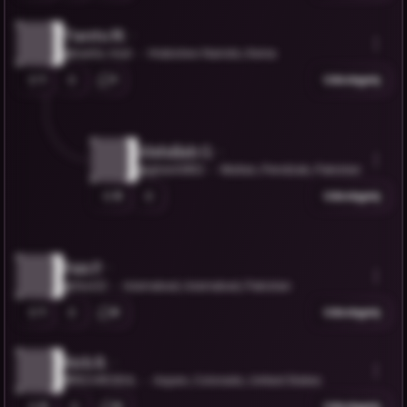
Tuertu M.
@tuertu-muli
Hrabstwo Nairobi, Kenia
1
1
Udostępnij
Abdullah G.
@ghani0852
Multan, Pendżab, Pakistan
0
Udostępnij
Faiz P.
@fezi22
Islamabad, Islamabad, Pakistan
1
0
Udostępnij
Rich R.
@RICHROEHL
Aspen, Colorado, United States
0
0
Udostępnij