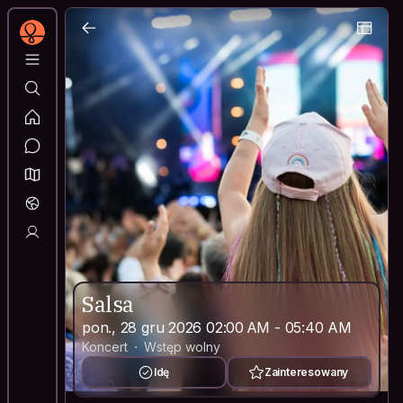
Salsa
pon., 28 gru 2026 02:00 AM - 05:40 AM
Koncert
Wstęp wolny
Idę
Zainteresowany