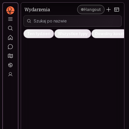
Wydarzenia
Wydarzenia
Hangout
Ten tydzień
Wszystkie typy
Dowolny koszt