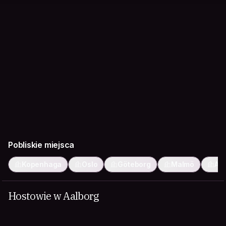
Pobliskie miejsca
Kopenhaga
Oslo
Göteborg
Malmö
Aa
Hostowie w Aalborg