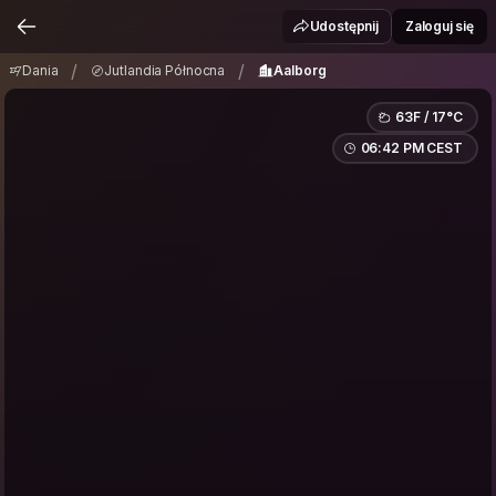
Dania
Jutlandia Północna
Aalborg
/
/
Udostępnij
Zaloguj się
/
/
Dania
Jutlandia Północna
Aalborg
63F / 17°C
06:42 PM CEST