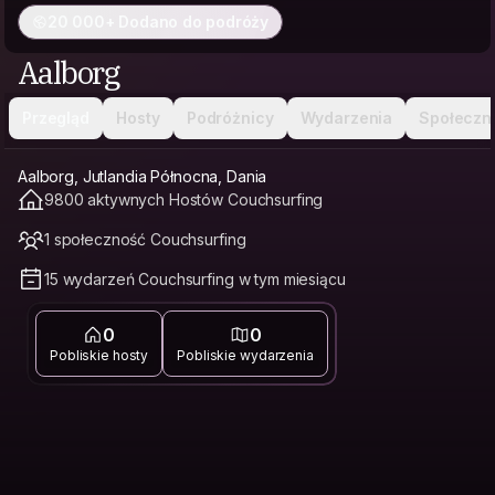
20 000+ Dodano do podróży
Aalborg
Przegląd
Hosty
Podróżnicy
Wydarzenia
Społeczn
Aalborg, Jutlandia Północna, Dania
9800 aktywnych Hostów Couchsurfing
1 społeczność Couchsurfing
15 wydarzeń Couchsurfing w tym miesiącu
0
0
Pobliskie hosty
Pobliskie wydarzenia