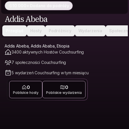
10 000+ Dodano do podróży
Addis Abeba
Przegląd
Hosty
Podróżnicy
Wydarzenia
Społeczn
Addis Abeba, Addis Ababa, Etiopia
3400 aktywnych Hostów Couchsurfing
7 społeczności Couchsurfing
5 wydarzeń Couchsurfing w tym miesiącu
0
0
Pobliskie hosty
Pobliskie wydarzenia