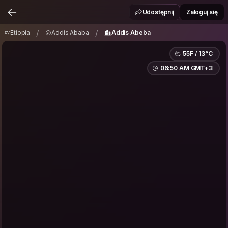
Etiopia
Addis Ababa
Addis Abeba
/
/
Udostępnij
Zaloguj się
/
/
Etiopia
Addis Ababa
Addis Abeba
55F / 13°C
06:50 AM GMT+3