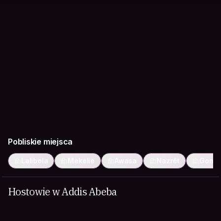
Pobliskie miejsca
Lalibela
Mekelie
Awasa
Nazrēt
Gonde
Hostowie w Addis Abeba