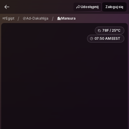
Egipt
Ad-Dakahlijja
Mansura
/
/
Udostępnij
Zaloguj się
/
/
Egipt
Ad-Dakahlijja
Mansura
78F / 25°C
07:50 AM EEST