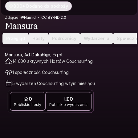
800+ Dodano do podróży
Zdjęcie:
@Hamid
CC BY-ND 2.0
Mansura
Przegląd
Hosty
Podróżnicy
Wydarzenia
Społeczn
Mansura, Ad-Dakahlijja, Egipt
14 600 aktywnych Hostów Couchsurfing
1 społeczność Couchsurfing
5 wydarzeń Couchsurfing w tym miesiącu
0
0
Pobliskie hosty
Pobliskie wydarzenia