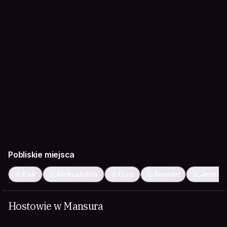
Pobliskie miejsca
Kair
Aleksandria
Giza
Amman
Jerozo
Hostowie w Mansura