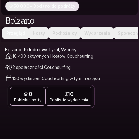
50 000+ Dodano do podróży
Bolzano
Przegląd
Hosty
Podróżnicy
Wydarzenia
Społeczn
Bolzano, Południowy Tyrol, Włochy
18 400 aktywnych Hostów Couchsurfing
2 społeczności Couchsurfing
130 wydarzeń Couchsurfing w tym miesiącu
0
0
Pobliskie hosty
Pobliskie wydarzenia