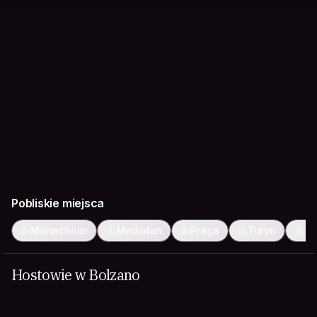
Pobliskie miejsca
Monachium
Mediolan
Praga
Turyn
Za
Hostowie w Bolzano