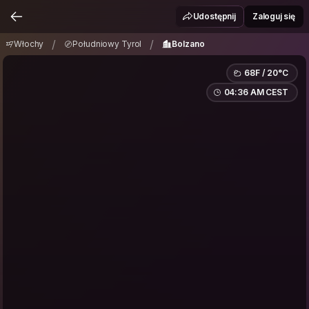
Włochy
Południowy Tyrol
Bolzano
/
/
Udostępnij
Zaloguj się
/
/
Włochy
Południowy Tyrol
Bolzano
68F / 20°C
04:36 AM CEST