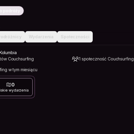
o podróży
a
Podróżnicy
Wydarzenia
Społeczności
Kolumbia
tów Couchsurfing
1 społeczność Couchsurfing
ing w tym miesiącu
0
iskie wydarzenia