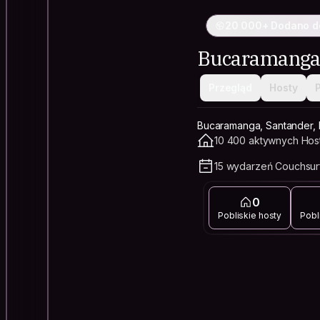
20 000+ Dodano d
Bucaramang
Przegląd
Hosty
Bucaramanga, Santander, 
10 400 aktywnych Hos
15 wydarzeń Couchsurf
0
Pobliskie hosty
Pobl