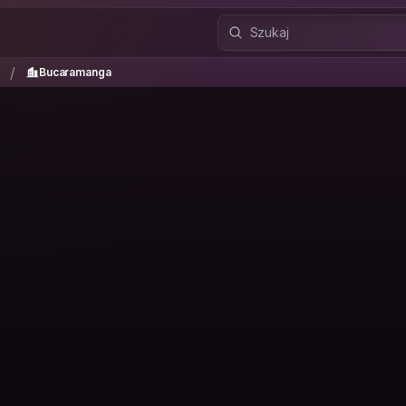
r
Bucaramanga
/
/
Bucaramanga