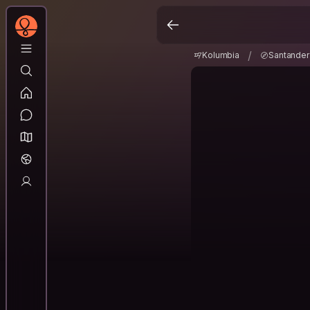
Kolumbia
Santande
/
/
Kolumbia
Santander