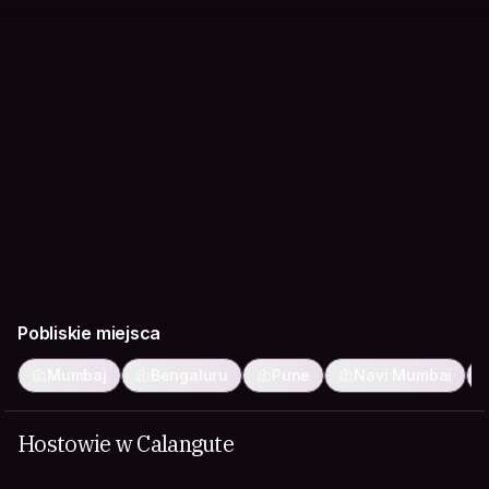
Pobliskie miejsca
Mumbaj
Bengaluru
Pune
Navi Mumbai
Hostowie w Calangute