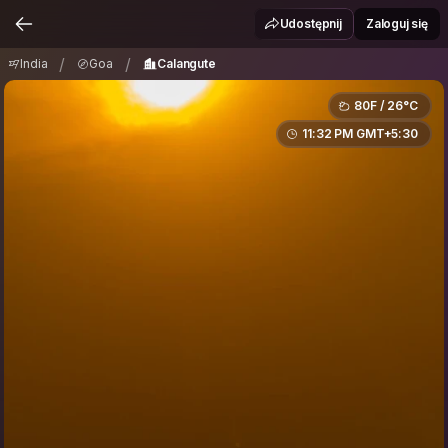
India
Goa
Calangute
/
/
Udostępnij
Zaloguj się
/
/
India
Goa
Calangute
80F / 26°C
11:32 PM GMT+5:30