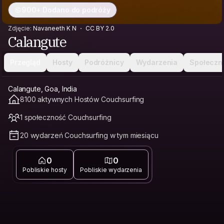
900+ Dodano do podróży
Zdjęcie:
Navaneeth K N
CC BY 2.0
Calangute
Przegląd
Hosty
Podróżnicy
Wydarzenia
Społeczn
Calangute, Goa, India
8100 aktywnych Hostów Couchsurfing
1 społeczność Couchsurfing
20 wydarzeń Couchsurfing w tym miesiącu
0
0
Pobliskie hosty
Pobliskie wydarzenia