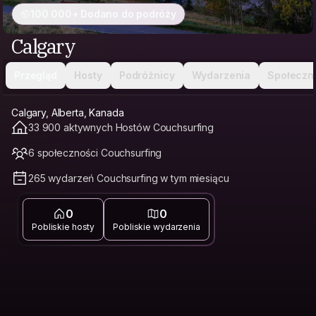
100 000+ Dodano do podróży
Calgary
Przegląd
Hosty
Podróżnicy
Wydarzenia
Społeczn
Calgary, Alberta, Kanada
33 900 aktywnych Hostów Couchsurfing
6 społeczności Couchsurfing
265 wydarzeń Couchsurfing w tym miesiącu
0
0
Pobliskie hosty
Pobliskie wydarzenia