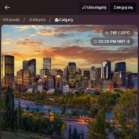
Kanada
Alberta
Calgary
/
/
Udostępnij
Zaloguj się
/
/
Kanada
Alberta
Calgary
76F / 25°C
02:26 PM GMT-6