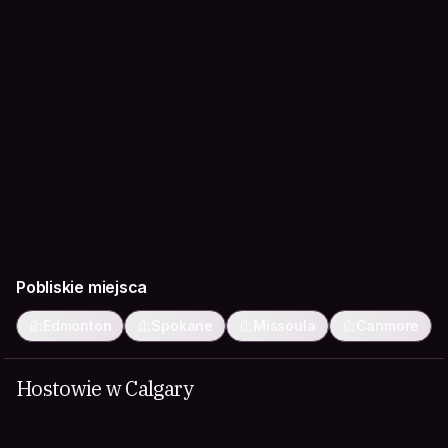
Pobliskie miejsca
Edmonton
Spokane
Missoula
Canmore
Hostowie w Calgary