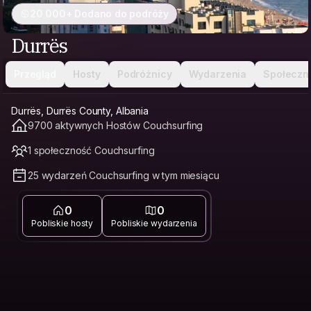
20 000+ Dodano do podróży
Durrës
Przegląd
Hosty
Podróżnicy
Wydarzenia
Społeczn
Durrës, Durrës County, Albania
9700 aktywnych Hostów Couchsurfing
1 społeczność Couchsurfing
25 wydarzeń Couchsurfing w tym miesiącu
0
0
Pobliskie hosty
Pobliskie wydarzenia