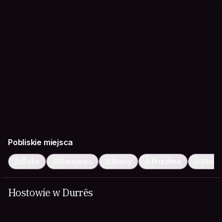
Pobliskie miejsca
Sofia
Sarajewo
Ateny
Prisztina
Skopj
Hostowie w Durrës