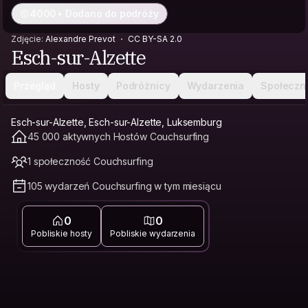
4000+ Dodano do podróży
Zdjęcie:
Alexandre Prevot
CC BY-SA 2.0
Esch-sur-Alzette
Przegląd
Hosty
Podróżnicy
Wydarzenia
Społeczn
Esch-sur-Alzette, Esch-sur-Alzette, Luksemburg
45 000 aktywnych Hostów Couchsurfing
1 społeczność Couchsurfing
105 wydarzeń Couchsurfing w tym miesiącu
0
0
Pobliskie hosty
Pobliskie wydarzenia