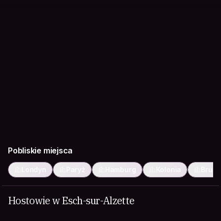
Pobliskie miejsca
Londyn
Paryż
Hamburg
Kolonia
Bruks
Hostowie w Esch-sur-Alzette