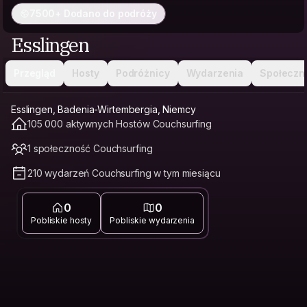
7500+ Dodano do podróży
Esslingen
Przegląd
Hosty
Podróżnicy
Wydarzenia
Społeczn
Esslingen, Badenia-Wirtembergia, Niemcy
105 000 aktywnych Hostów Couchsurfing
1 społeczność Couchsurfing
210 wydarzeń Couchsurfing w tym miesiącu
0
0
Pobliskie hosty
Pobliskie wydarzenia