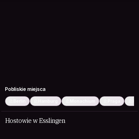
Pobliskie miejsca
Berlin
Hamburg
Monachium
Praga
Ko
Hostowie w Esslingen