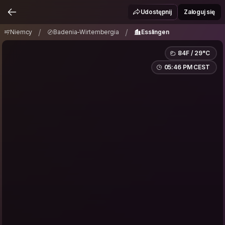
Niemcy
Badenia-Wirtembergia
Esslingen
/
/
Udostępnij
Zaloguj się
/
/
Niemcy
Badenia-Wirtembergia
Esslingen
84F / 29°C
05:46 PM CEST