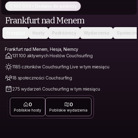
100 000+ Dodano do podróży
Frankfurt nad Menem
Przegląd
Hosty
Podróżnicy
Wydarzenia
Społeczn
Frankfurt nad Menem, Hesja, Niemcy
131 100 aktywnych Hostów Couchsurfing
1185 członków Couchsurfing Live w tym miesiącu
18 społeczności Couchsurfing
275 wydarzeń Couchsurfing w tym miesiącu
0
0
Pobliskie hosty
Pobliskie wydarzenia