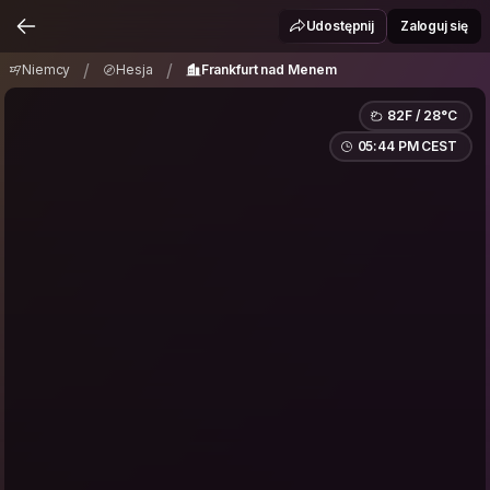
Niemcy
Hesja
Frankfurt nad Menem
/
/
Udostępnij
Zaloguj się
/
/
Niemcy
Hesja
Frankfurt nad Menem
82F / 28°C
05:44 PM CEST