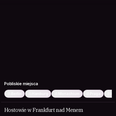
Pobliskie miejsca
Berlin
Hamburg
Monachium
Praga
Ko
Hostowie w Frankfurt nad Menem