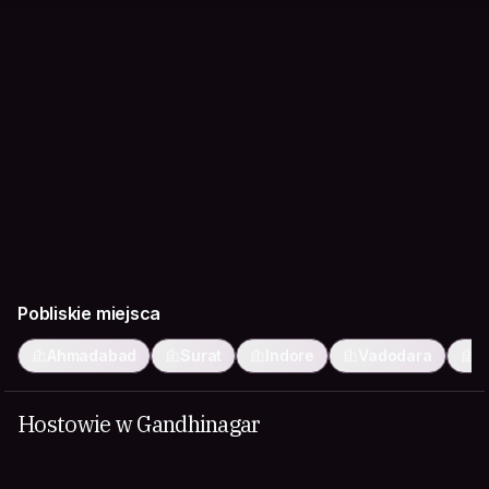
Pobliskie miejsca
Ahmadabad
Surat
Indore
Vadodara
B
Hostowie w Gandhinagar