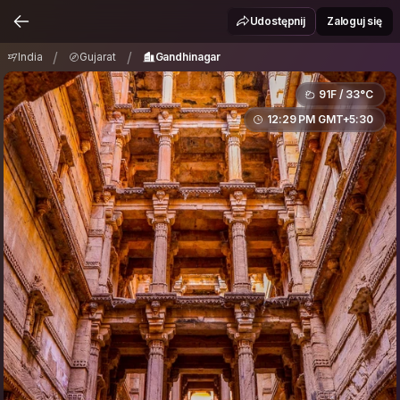
India
Gujarat
Gandhinagar
/
/
Udostępnij
Zaloguj się
/
/
India
Gujarat
Gandhinagar
91F / 33°C
12:29 PM GMT+5:30