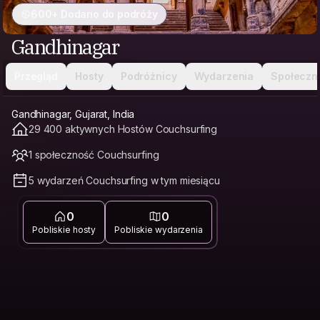
600+ Dodano do podróży
Gandhinagar
Przegląd
Hosty
Podróżnicy
Wydarzenia
Społeczn
Gandhinagar, Gujarat, India
29 400 aktywnych Hostów Couchsurfing
1 społeczność Couchsurfing
5 wydarzeń Couchsurfing w tym miesiącu
0
0
Pobliskie hosty
Pobliskie wydarzenia