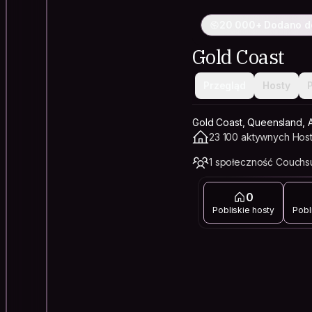
20 000+ Dodano d
Gold Coast
Przegląd
Hosty
Gold Coast, Queensland, A
23 100 aktywnych Hos
1 społeczność Couchsu
0
Pobliskie hosty
Pobl