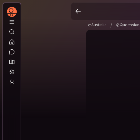
Australia
Queensla
/
/
Australia
Queenslan