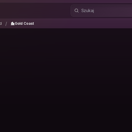
nd
Gold Coast
/
/
d
Gold Coast