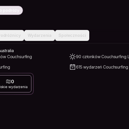
o podróży
Podróżnicy
Wydarzenia
Społeczności
ustralia
tów Couchsurfing
90 członków Couchsurfing L
rfing
615 wydarzeń Couchsurfing 
0
iskie wydarzenia