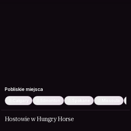
Pobliskie miejsca
Calgary
Edmonton
Spokane
Missoula
Hostowie w Hungry Horse