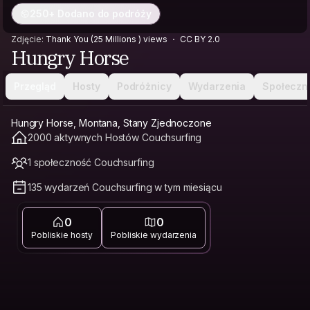
250+ Dodano do podróży
Zdjęcie:
Thank You (25 Millions ) views
CC BY 2.0
Hungry Horse
Przegląd
Hosty
Podróżnicy
Wydarzenia
Społeczn
Hungry Horse, Montana, Stany Zjednoczone
2000 aktywnych Hostów Couchsurfing
1 społeczność Couchsurfing
135 wydarzeń Couchsurfing w tym miesiącu
0
0
Pobliskie hosty
Pobliskie wydarzenia