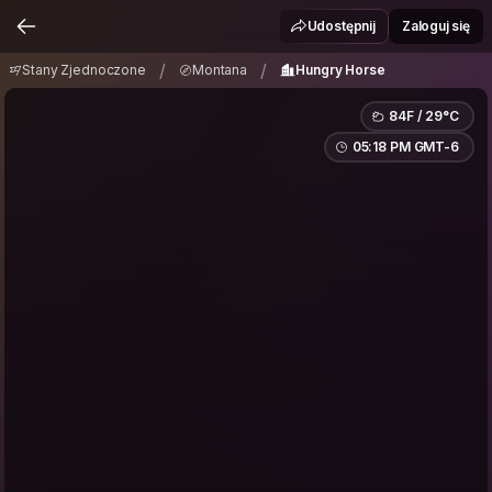
Stany Zjednoczone
Montana
Hungry Horse
/
/
Udostępnij
Zaloguj się
/
/
Stany Zjednoczone
Montana
Hungry Horse
84F / 29°C
05:18 PM GMT-6