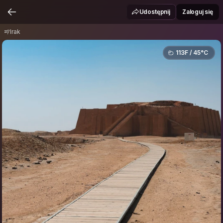
Irak
Udostępnij
Zaloguj się
Irak
113F / 45°C