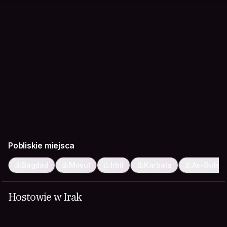
Pobliskie miejsca
Bagdad
Mosul
Irbil
Karbala
As-Sulajm
Hostowie w Irak