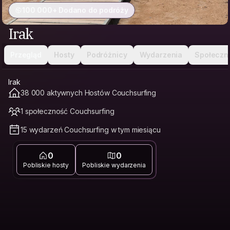
100 000+ Dodano do podróży
Irak
Przegląd
Hosty
Podróżnicy
Wydarzenia
Społeczn
Irak
38 000 aktywnych Hostów Couchsurfing
1 społeczność Couchsurfing
15 wydarzeń Couchsurfing w tym miesiącu
0
0
Pobliskie hosty
Pobliskie wydarzenia