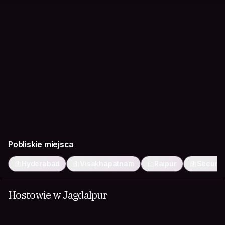
Pobliskie miejsca
Hyderabad
Visakhapatnam
Raipur
Secund
Hostowie w Jagdalpur