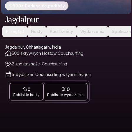
500+ Dodano do podróży
Jagdalpur
Przegląd
Hosty
Podróżnicy
Wydarzenia
Społeczn
Jagdalpur, Chhattisgarh, India
500 aktywnych Hostów Couchsurfing
2 społeczności Couchsurfing
5 wydarzeń Couchsurfing w tym miesiącu
0
0
Pobliskie hosty
Pobliskie wydarzenia