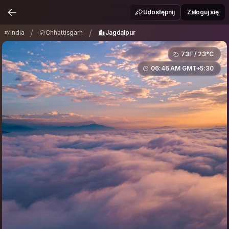
India
Chhattisgarh
Jagdalpur
/
/
Udostępnij
Zaloguj się
/
/
India
Chhattisgarh
Jagdalpur
73F / 23°C
06:46 AM GMT+5:30