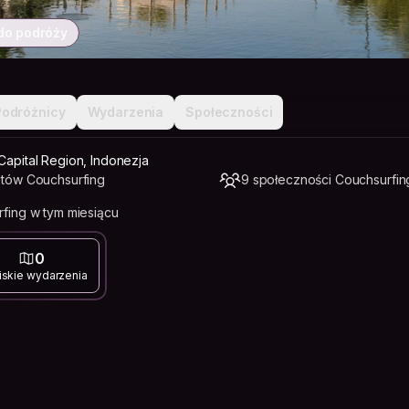
do podróży
Podróżnicy
Wydarzenia
Społeczności
Capital Region, Indonezja
tów Couchsurfing
9 społeczności Couchsurfin
fing w tym miesiącu
0
iskie wydarzenia