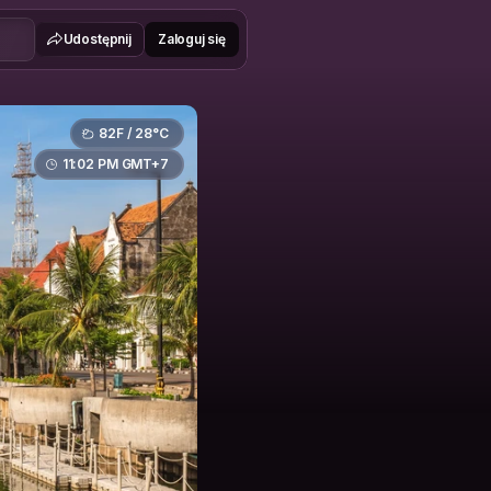
Udostępnij
Zaloguj się
82F / 28°C
11:02 PM GMT+7