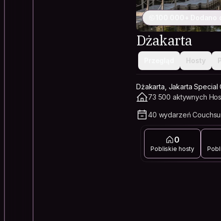
100 000+ Dodano 
Dżakarta
Przegląd
Hosty
Dżakarta, Jakarta Special 
73 500 aktywnych Hos
40 wydarzeń Couchsur
0
Pobliskie hosty
Pobl