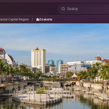
pecial Capital Region
Dżakarta
/
/
pecial Capital Region
Dżakarta