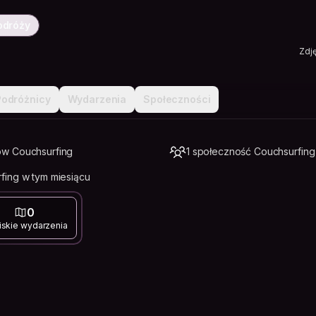
odróży
Zdj
Podróżnicy
Wydarzenia
Społeczności
w Couchsurfing
1 społeczność Couchsurfing
fing w tym miesiącu
0
iskie wydarzenia