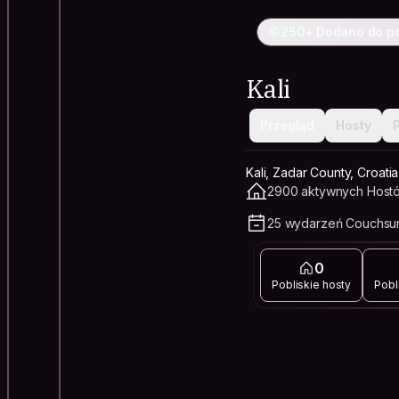
250+ Dodano do p
Kali
Przegląd
Hosty
Kali, Zadar County, Croatia
2900 aktywnych Hostó
25 wydarzeń Couchsur
0
Pobliskie hosty
Pobl