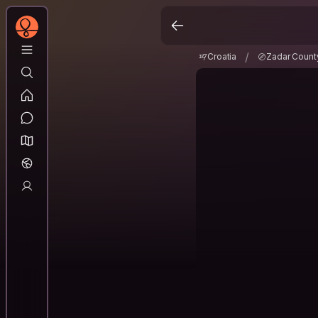
Croatia
Zadar Coun
/
/
Croatia
Zadar Count