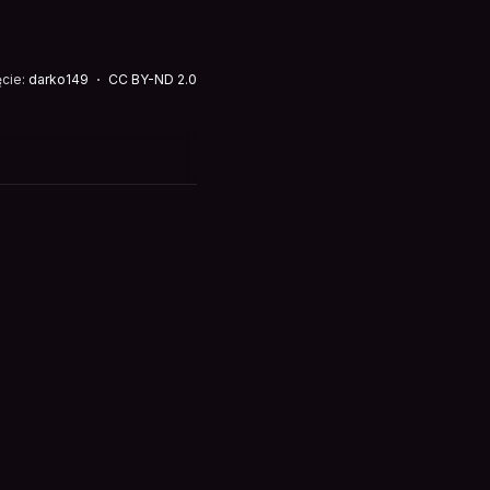
ęcie:
darko149
CC BY-ND 2.0