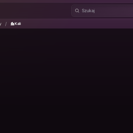
ty
Kali
/
/
y
Kali