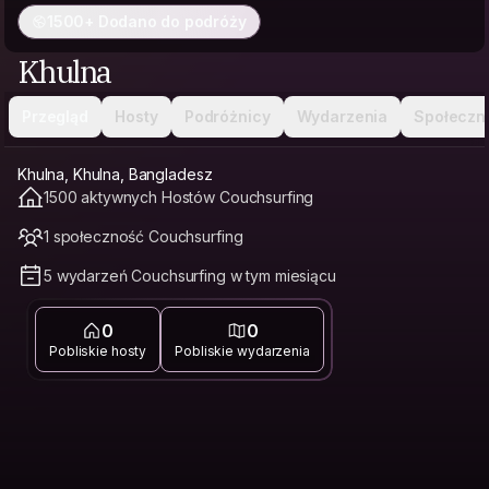
1500+ Dodano do podróży
Khulna
Przegląd
Hosty
Podróżnicy
Wydarzenia
Społeczn
Khulna, Khulna, Bangladesz
1500 aktywnych Hostów Couchsurfing
1 społeczność Couchsurfing
5 wydarzeń Couchsurfing w tym miesiącu
0
0
Pobliskie hosty
Pobliskie wydarzenia