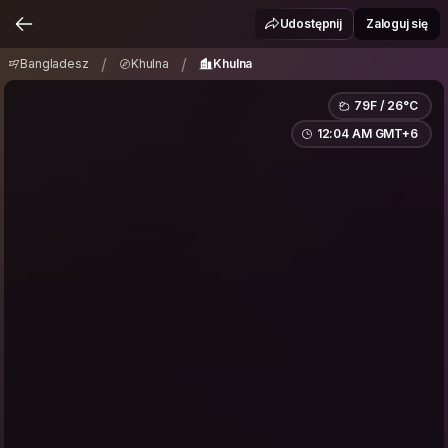
Bangladesz
Khulna
Khulna
/
/
Udostępnij
Zaloguj się
/
/
Bangladesz
Khulna
Khulna
79F / 26°C
12:04 AM GMT+6