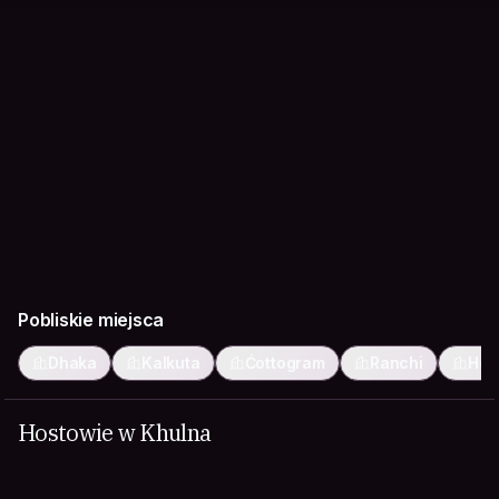
Pobliskie miejsca
Dhaka
Kalkuta
Ćottogram
Ranchi
How
Hostowie w Khulna