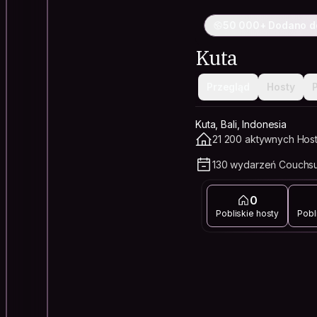
50 000+ Dodano d
Kuta
Przegląd
Hosty
Kuta, Bali, Indonesia
21 200 aktywnych Hos
130 wydarzeń Couchsur
0
Pobliskie hosty
Pobl