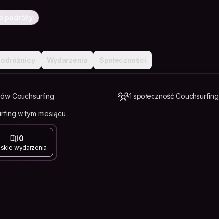
o podróży
Podróżnicy
Wydarzenia
Społeczności
tów Couchsurfing
1 społeczność Couchsurfing
fing w tym miesiącu
0
iskie wydarzenia