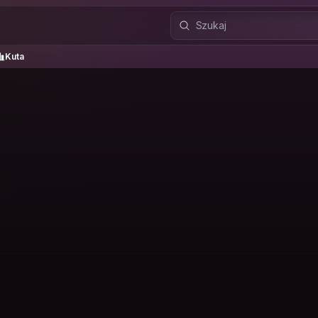
uta
Kuta