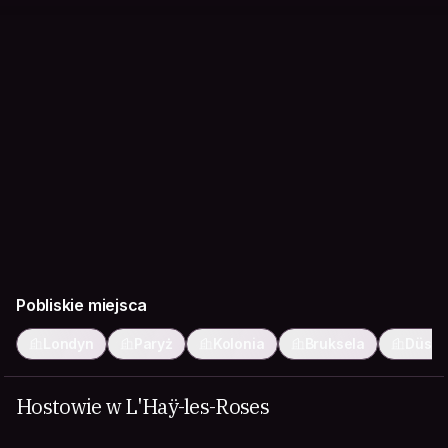
Pobliskie miejsca
Londyn
Paryż
Kolonia
Bruksela
Düsse
Hostowie w L'Haÿ-les-Roses