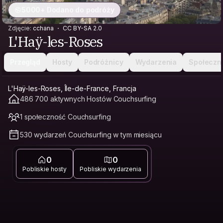
5000+ Dodano do podróży
Zdjęcie:
cchana
CC BY-SA 2.0
L'Haÿ-les-Roses
Przegląd
Hosty
Podróżnicy
Wydarzenia
Społeczn
L'Haÿ-les-Roses, Île-de-France, Francja
486 700 aktywnych Hostów Couchsurfing
1 społeczność Couchsurfing
530 wydarzeń Couchsurfing w tym miesiącu
0
0
Pobliskie hosty
Pobliskie wydarzenia