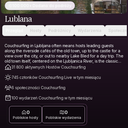
100 000+ Dodano do podróży
Lublana
Przegląd
Hosty
Podróżnicy
Wydarzenia
Społeczn
Couchsurfing in Ljubljana often means hosts leading guests
along the riverside cafés of the old town, up to the castle for a
view over the city, or out to nearby Lake Bled for a day trip. The
old town itself, centered on the Ljubljanica River, is the classic
base, walkable and pedestrian-friendly with markets and cafés.
31 800 aktywnych Hostów Couchsurfing
Trnovo, just south, offers a quieter, more residential alternative
with a charming canal-side feel. Bežigrad, a bit further from the
745 członków Couchsurfing Live w tym miesiącu
center, is more local and affordable, with parks and a calmer
pace. Ljubljana remains one of Europe's more affordable
6 społeczności Couchsurfing
capitals, and Couchsurfing builds on that as a genuine budget
travel option and hostel alternative, freeing up money for a day
100 wydarzeń Couchsurfing w tym miesiącu
trip to Lake Bled or the surrounding mountains instead of a bed.
Connecting with a local host matters especially here, since
0
0
Slovenia's small size means a host can offer genuinely useful
advice for exploring well beyond the capital.
Pobliskie hosty
Pobliskie wydarzenia