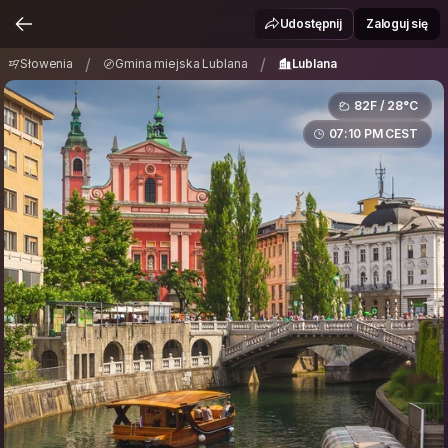
Słowenia
Gmina miejska Lublana
Lublana
/
/
Udostępnij
Zaloguj się
/
/
Słowenia
Gmina miejska Lublana
Lublana
82F / 28°C
07:10 PM CEST