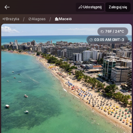
Brazylia
Alagoas
Maceió
/
/
Udostępnij
Zaloguj się
/
/
Brazylia
Alagoas
Maceió
76F / 24°C
03:05 AM GMT-3