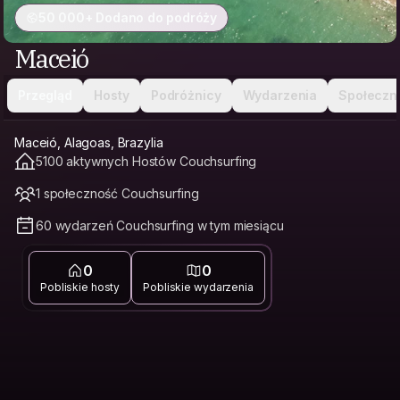
50 000+ Dodano do podróży
Maceió
Przegląd
Hosty
Podróżnicy
Wydarzenia
Społeczn
Maceió, Alagoas, Brazylia
5100 aktywnych Hostów Couchsurfing
1 społeczność Couchsurfing
60 wydarzeń Couchsurfing w tym miesiącu
0
0
Pobliskie hosty
Pobliskie wydarzenia