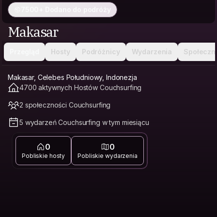
7500+ Dodano do podróży
Makasar
Przegląd
Hosty
Podróżnicy
Wydarzenia
Społeczn
Makasar, Celebes Południowy, Indonezja
4700 aktywnych Hostów Couchsurfing
2 społeczności Couchsurfing
5 wydarzeń Couchsurfing w tym miesiącu
0
0
Pobliskie hosty
Pobliskie wydarzenia