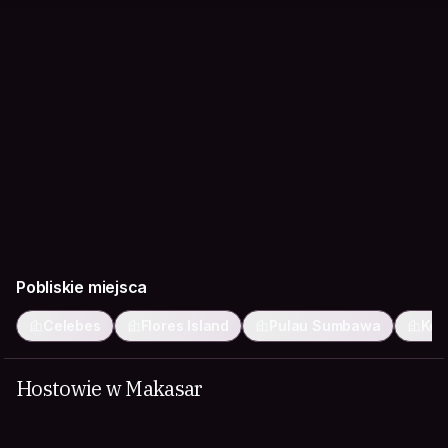
Pobliskie miejsca
Celebes
Flores Island
Pulau Sumbawa
Ken
Hostowie w Makasar