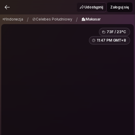
Indonezja
Celebes Południowy
Makasar
/
/
Udostępnij
Zaloguj się
/
/
Indonezja
Celebes Południowy
Makasar
73F / 23°C
11:47 PM GMT+8