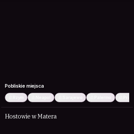
Pobliskie miejsca
Rzym
Neapol
Sarajewo
Palermo
Prisz
Hostowie w Matera