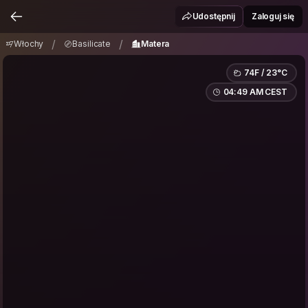
Włochy
Basilicate
Matera
/
/
Udostępnij
Zaloguj się
/
/
Włochy
Basilicate
Matera
74F / 23°C
04:49 AM CEST