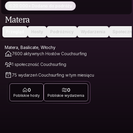
20 000+ Dodano do podróży
Matera
Przegląd
Hosty
Podróżnicy
Wydarzenia
Społeczn
Matera, Basilicate, Włochy
7600 aktywnych Hostów Couchsurfing
1 społeczność Couchsurfing
75 wydarzeń Couchsurfing w tym miesiącu
0
0
Pobliskie hosty
Pobliskie wydarzenia