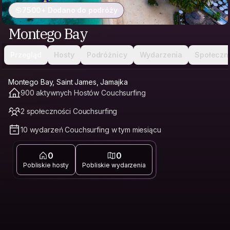
7500+ Dodano do podróży
Montego Bay
Przegląd
Hosty
Podróżnicy
Wydarzenia
Społeczn
Montego Bay, Saint James, Jamajka
900 aktywnych Hostów Couchsurfing
2 społeczności Couchsurfing
10 wydarzeń Couchsurfing w tym miesiącu
0
0
Pobliskie hosty
Pobliskie wydarzenia