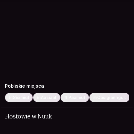
Pobliskie miejsca
Sisimiut
Aasiaat
Paamiut
Qasigiannguit
Hostowie w Nuuk