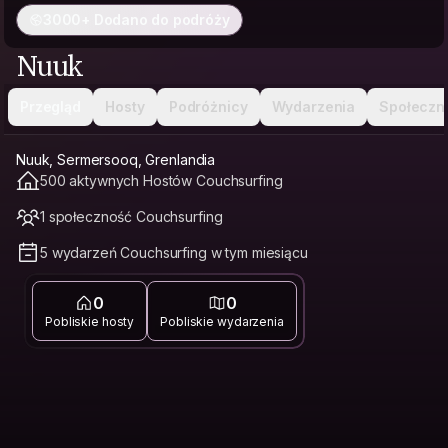
3000+ Dodano do podróży
Nuuk
Przegląd
Hosty
Podróżnicy
Wydarzenia
Społeczn
Nuuk, Sermersooq, Grenlandia
500 aktywnych Hostów Couchsurfing
1 społeczność Couchsurfing
5 wydarzeń Couchsurfing w tym miesiącu
0
0
Pobliskie hosty
Pobliskie wydarzenia