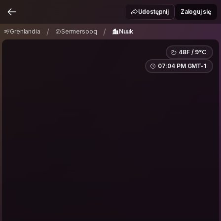
Grenlandia
Sermersooq
Nuuk
/
/
Udostępnij
Zaloguj się
/
/
Grenlandia
Sermersooq
Nuuk
48F / 9°C
07:04 PM GMT-1