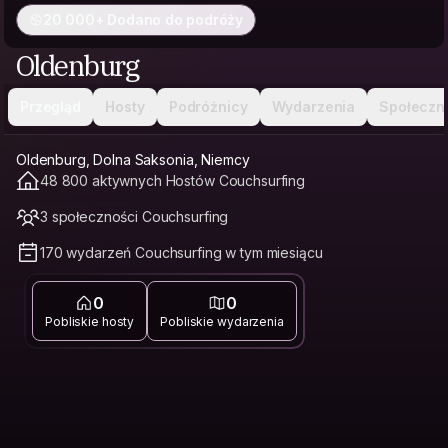
20 000+ Dodano do podróży
Oldenburg
Przegląd
Hosty
Podróżnicy
Wydarzenia
Społeczn
Oldenburg, Dolna Saksonia, Niemcy
48 800 aktywnych Hostów Couchsurfing
3 społeczności Couchsurfing
170 wydarzeń Couchsurfing w tym miesiącu
0
0
Pobliskie hosty
Pobliskie wydarzenia