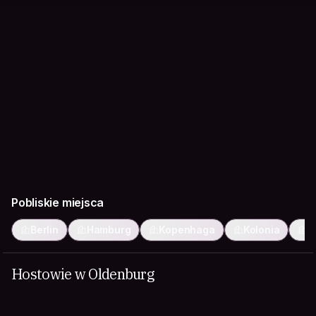
Pobliskie miejsca
Berlin
Hamburg
Kopenhaga
Kolonia
B
Hostowie w Oldenburg