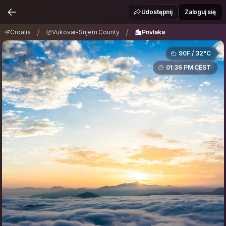
Croatia
Vukovar-Srijem County
Privlaka
/
/
Udostępnij
Zaloguj się
/
/
Croatia
Vukovar-Srijem County
Privlaka
90F / 32°C
01:36 PM CEST