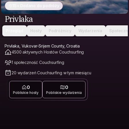
15+ Dodano do podróży
Privlaka
Przegląd
Hosty
Podróżnicy
Wydarzenia
Społeczn
Privlaka, Vukovar-Srijem County, Croatia
4500 aktywnych Hostów Couchsurfing
1 społeczność Couchsurfing
20 wydarzeń Couchsurfing w tym miesiącu
0
0
Pobliskie hosty
Pobliskie wydarzenia