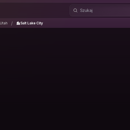
Utah
Salt Lake City
/
/
Utah
Salt Lake City