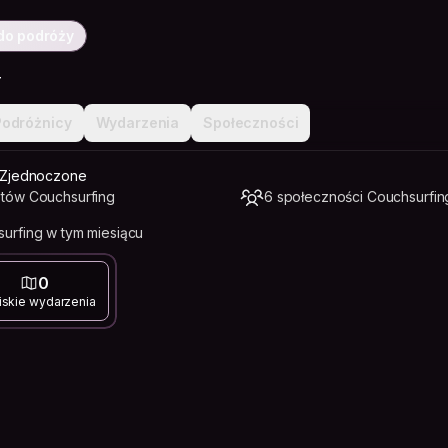
do podróży
y
Podróżnicy
Wydarzenia
Społeczności
ny Zjednoczone
tów Couchsurfing
6 społeczności Couchsurfin
urfing w tym miesiącu
0
iskie wydarzenia