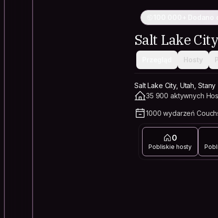
100 000+ Dodano 
Salt Lake Cit
Przegląd
Hosty
Salt Lake City, Utah, Sta
35 900 aktywnych Hos
1000 wydarzeń Couchs
0
Pobliskie hosty
Pobl