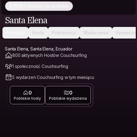
1500+ Dodano do podróży
Santa Elena
Przegląd
Hosty
Podróżnicy
Wydarzenia
Społeczn
Santa Elena, Santa Elena, Ecuador
800 aktywnych Hostów Couchsurfing
1 społeczność Couchsurfing
5 wydarzeń Couchsurfing w tym miesiącu
0
0
Pobliskie hosty
Pobliskie wydarzenia