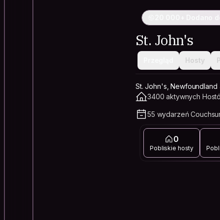
20 000+ Dodano d
St. John's
Przegląd
Hosty
St. John's, Newfoundland
3400 aktywnych Hostó
55 wydarzeń Couchsur
0
Pobliskie hosty
Pobl