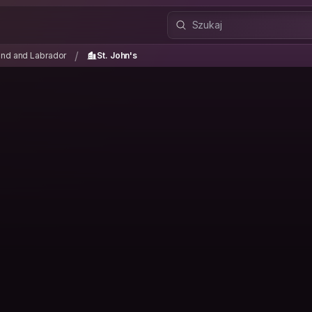
and and Labrador
St. John's
/
/
nd and Labrador
St. John's