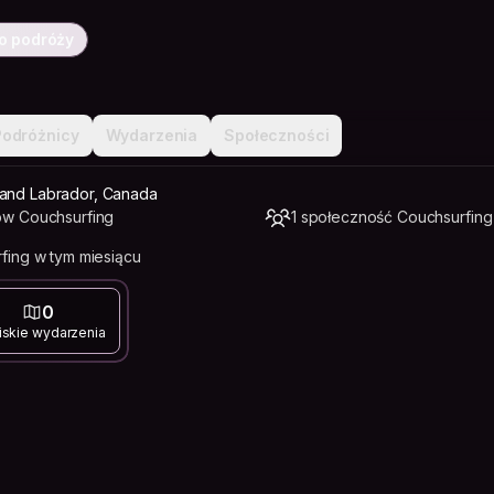
o podróży
Podróżnicy
Wydarzenia
Społeczności
 and Labrador, Canada
w Couchsurfing
1 społeczność Couchsurfing
fing w tym miesiącu
0
iskie wydarzenia