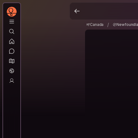
Canada
Newfoundl
/
/
Canada
Newfoundla