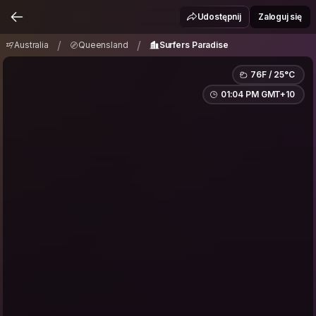
Australia
Queensland
Surfers Paradise
/
/
Udostępnij
Zaloguj się
/
/
Australia
Queensland
Surfers Paradise
76F / 25°C
01:04 PM GMT+10