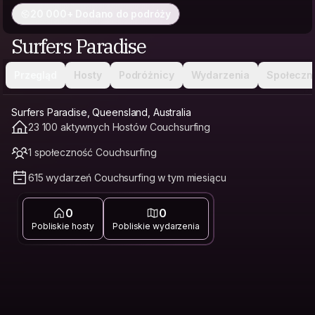
20 000+ Dodano do podróży
Surfers Paradise
Przegląd
Hosty
Podróżnicy
Wydarzenia
Społeczn
Surfers Paradise, Queensland, Australia
23 100 aktywnych Hostów Couchsurfing
1 społeczność Couchsurfing
615 wydarzeń Couchsurfing w tym miesiącu
0
0
Pobliskie hosty
Pobliskie wydarzenia