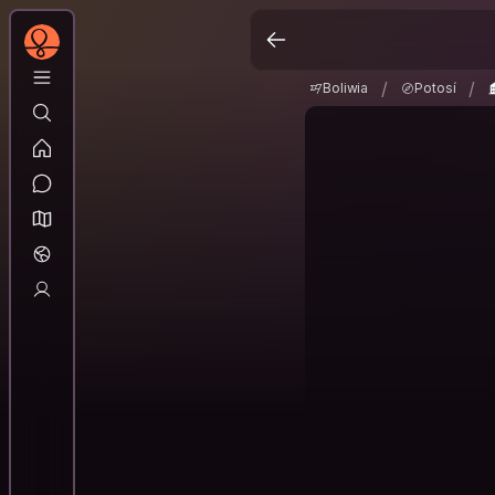
Boliwia
Potosí
T
/
/
/
/
Boliwia
Potosí