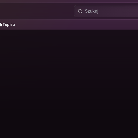
upiza
Tupiza