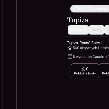
2000+ Dodano do 
Tupiza
Przegląd
Hosty
Tupiza, Potosí, Boliwia
500 aktywnych Hostów
5 wydarzeń Couchsurfi
0
Pobliskie hosty
Pobl