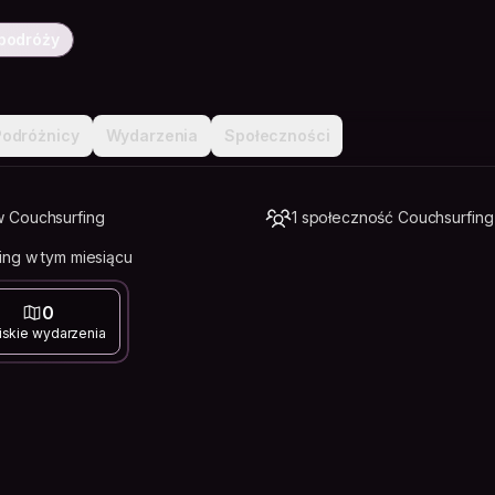
podróży
Podróżnicy
Wydarzenia
Społeczności
 Couchsurfing
1 społeczność Couchsurfing
ng w tym miesiącu
0
iskie wydarzenia