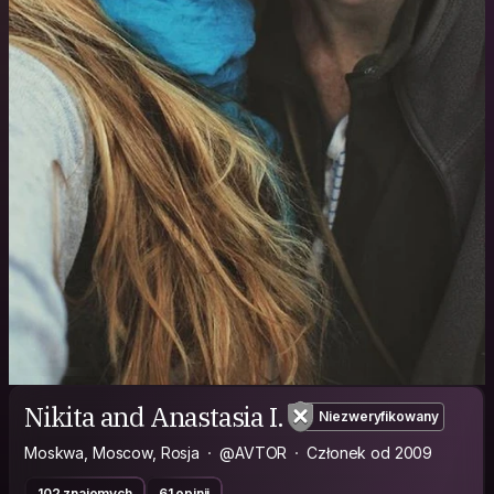
Nikita and Anastasia I.
Niezweryfikowany
Moskwa, Moscow, Rosja
@AVTOR
Członek od 2009
102 znajomych
61 opinii