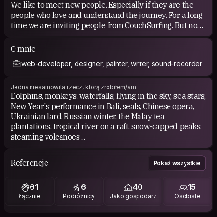
We like to meet new people. Especially if they are the
people who love and understand the journey. For a long
time we are inviting people from CouchSurfing. But now
we are traveling already :)
O mnie
web-developer, designer, painter, writer, sound-recorder
Jedna niesamowita rzecz, którą zrobiłem/am
Dolphins, monkeys, waterfalls, flying in the sky, sea stars,
New Year's performance in Bali, seals, Chinese opera,
Ukrainian lard, Russian winter, the Malay tea
plantations, tropical river on a raft, snow-capped peaks,
steaming volcanoes ...
Referencje
Pokaż wszystkie
61
6
40
15
Łącznie
Podróżnicy
Jako gospodarz
Osobiste