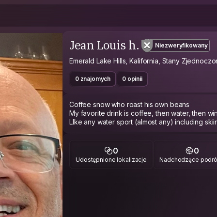
Jean Louis h.
Niezweryfikowany
Emerald Lake Hills, Kalifornia, Stany Zjednocz
0 znajomych
0 opinii
Coffee snow who roast his own beans
My favorite drink is coffee, then water, then wi
0
0
Udostępnione lokalizacje
Nadchodzące podr