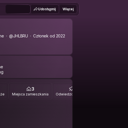
Udostępnij
Więcej
one
@JHLBRU
Członek od 2022
ne
3
21
óże
Miejsca zamieszkania
Odwiedzone miejsca