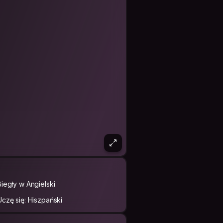
Biegły w Angielski
Uczę się: Hiszpański