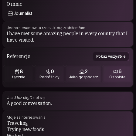
O mnie
Journalist
Jedna niesamowita rzecz, którą zrobiłem/am
I have met some amazing people in every country that I
have visited.
Referencje
Pokaż wszystkie
8
0
2
6
Łącznie
Podróżnicy
Jako gospodarz
Osobiste
Ucz, Ucz się, Dziel się
A good conversation.
Moje zainteresowania
Traveling
Trying new foods
Writing