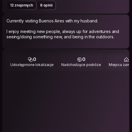
12 znajomych
8 opinii
Currently visiting Buenos Aires with my husband.
I enjoy meeting new people, always up for adventures and
seeing/doing something new, and being in the outdoors.
0
0
1
Udostępnione lokalizacje
Nadchodzące podróże
Miejsca zami