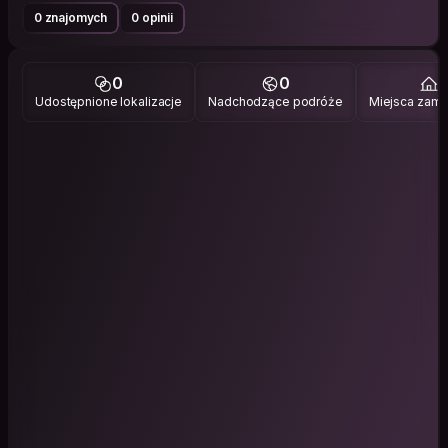
0 znajomych
0 opinii
0
0
1
Udostępnione lokalizacje
Nadchodzące podróże
Miejsca zami