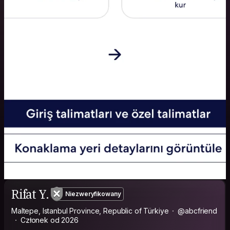
Rifat Y.
Niezweryfikowany
Maltepe, Istanbul Province, Republic of Türkiye
@abcfriend
Członek od 2026