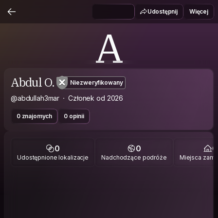
Udostępnij
Więcej
A
Abdul O.
Niezweryfikowany
@abdullah3mar
Członek od 2026
0 znajomych
0 opinii
0
0
0
Udostępnione lokalizacje
Nadchodzące podróże
Miejsca zami