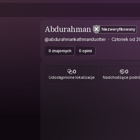
Abdurahman
Niezweryfikowany
@abdurahmankathmanduotter
Członek od 2
0 znajomych
0 opinii
0
0
Udostępnione lokalizacje
Nadchodzące podr