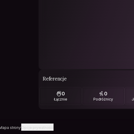
Referencje
0
0
Łącznie
Podróżnicy
J
Mapa strony
Opcje prywatności