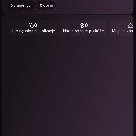
0 znajomych
0 opinii
0
0
1
Udostępnione lokalizacje
Nadchodzące podróże
Miejsca zami