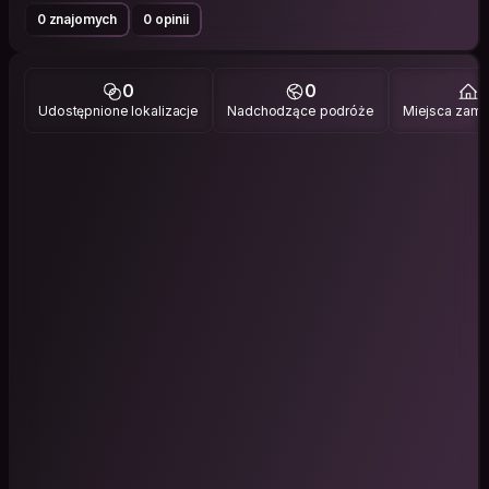
0 znajomych
0 opinii
0
0
1
Udostępnione lokalizacje
Nadchodzące podróże
Miejsca zami