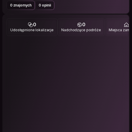
0 znajomych
0 opinii
0
0
1
Udostępnione lokalizacje
Nadchodzące podróże
Miejsca zami